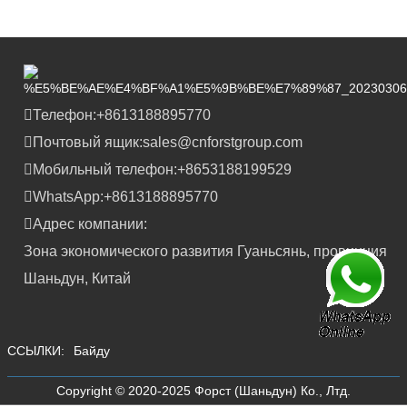
Телефон:
+8613188895770
Почтовый ящик:
sales@cnforstgroup.com
Мобильный телефон:
+8653188199529
WhatsApp:
+8613188895770
Адрес компании:
Зона экономического развития Гуаньсянь, провинция
Шаньдун, Китай
ССЫЛКИ:
Байду
Copyright © 2020-2025 Форст (Шаньдун) Ко., Лтд.