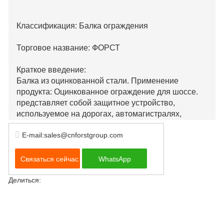
Классификация: Балка ограждения
Торговое название: ФОРСТ
Краткое введение:
Балка из оцинкованной стали. Применение
продукта: Оцинкованное ограждение для шоссе.
представляет собой защитное устройство,
используемое на дорогах, автомагистралях,
мостах, туннелях и в других местах. Это может
E-mail:sales@cnforstgroup.com
гарантировать, что несчастные случаи не
произойдут из-за непреднамеренного выезда за
пределы дороги во время движения
Связаться сейчас
WhatsApp
транспортного средства. Гофрированное
ограждение обычно изготавливается из стали, его
Делиться:
форма гофрированная или полая, что
обеспечивает высокую устойчивость к
столкновениям и ударам. Его преимуществами
являются надежное крепление, удобная