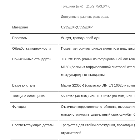
Толщина (мм)
:2,5/2,75/3,0/4,0
Доступны в разных размерах.
Материал
С235ДЖР,С355ДЖР
Профиль
W-луч, трехлучевой луч
Обработка поверхности
Покрытие горячим цинкованием или пластиковы
Применимые стандарты
JT/T2811995 (балки из гофрированной листовой 
M180 (балки из гофрированной листовой стали 
международные стандарты.
Базовая сталь
Марка S235JR (согласно DIN EN 10025 и группе
Толщина слоя цинка
550 г/м2 (40 мкм) или 1100 г/м2 (80 мкм) или 12
Функции
Отличная коррозионная стойкость, высокая инте
низкая стоимость, длительный срок службы, бол
Соответствующие детали
Требуется для стойки ограждения, прокладки (типа 
отражателей.