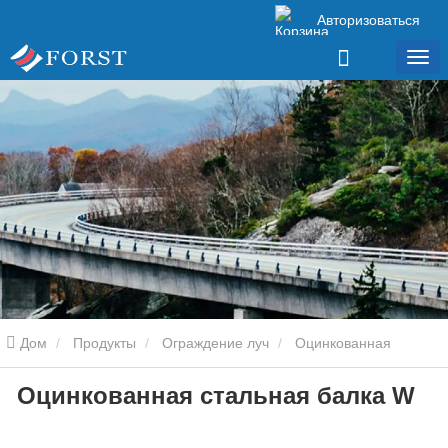
Авторизоваться
Дом
Продукты
Ограждение луч
Оцинкованная
Оцинкованная стальная балка W
стальная балка W