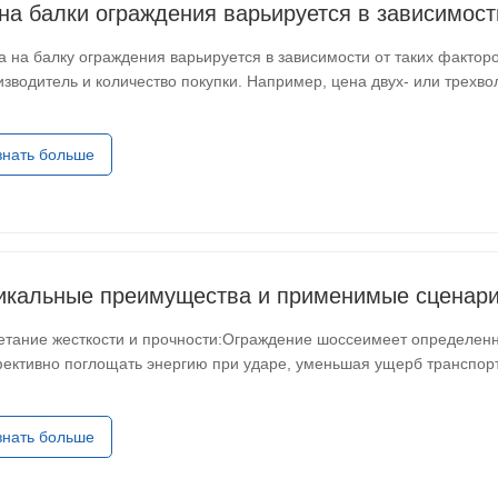
на балки ограждения варьируется в зависимост
а на балку ограждения варьируется в зависимости от таких факторо
изводитель и количество покупки. Например, цена двух- или трех
лкновений, предоставляемых некоторыми производителями, может
знать больше
икальные преимущества и применимые сценар
етание жесткости и прочности:Ограждение шоссеимеет определенну
ективно поглощать энергию при ударе, уменьшая ущерб транспор
цельного наведения:ограждение шоссеимеет красивый внешний в
знать больше