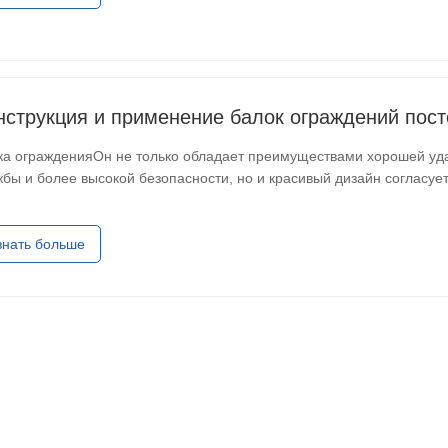
нструкция и применение балок ограждений пос
ка огражденияОн не только обладает преимуществами хорошей удар
жбы и более высокой безопасности, но и красивый дизайн согласу
етику дороги. В последние годы, с повышением осведомленности 
знать больше