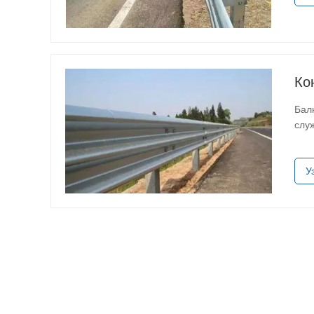
Ко
Бал
слу
эст
У