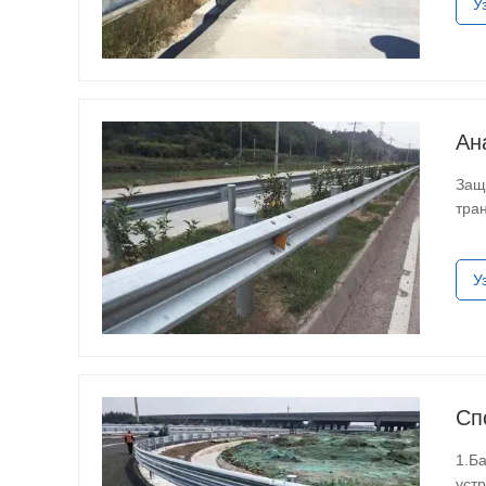
У
Ан
Защ
тра
уда
У
Сп
1.Б
уст