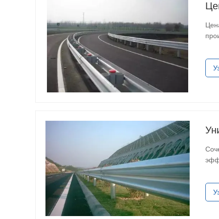
Це
Цен
про
сто
У
Ун
Соч
эфф
при
У