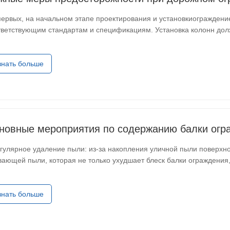
первых, на начальном этапе проектирования и установкиограждени
тветствующим стандартам и спецификациям. Установка колонн долж
тветствующую проектным требованиям, и держаться перпендикуляр
знать больше
новные мероприятия по содержанию балки огр
егулярное удаление пыли: из-за накопления уличной пыли поверхн
вающей пыли, которая не только ухудшает блеск балки ограждения,
трескивание защитной пленки. Поэтому ограждения сооружений с
знать больше