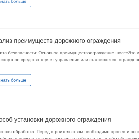
знать больше
ализ преимуществ дорожного ограждения
ита безопасности: Основное преимуществоограждение шоссеЭто их
нспортное средство теряет управление или сталкивается, огражде
ра, снижая степень травм, причиненных транспортному средству 
знать больше
особ установки дорожного ограждения
азовая обработка: Перед строительством необходимо провести осн
ройство пандусов, отсыпку, земляные работы и т.д., чтобы обеспечи