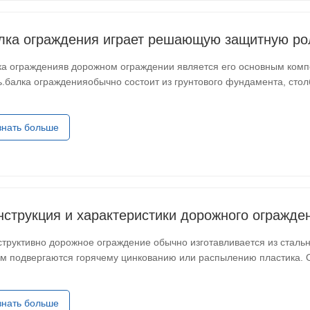
лка ограждения играет решающую защитную ро
ка огражденияв дорожном ограждении является его основным ко
ь.балка огражденияобычно состоит из грунтового фундамента, стол
лощают энергию столкновения и направляют вышедшие из-под ко
знать больше
нструкция и характеристики дорожного огражде
структивно дорожное ограждение обычно изготавливается из сталь
ем подвергаются горячему цинкованию или распылению пластика.
только обладает превосходными антикоррозионными характеристи
знать больше