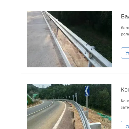
Ба
бал
рол
пог
У
Ко
Кон
зат
не 
У