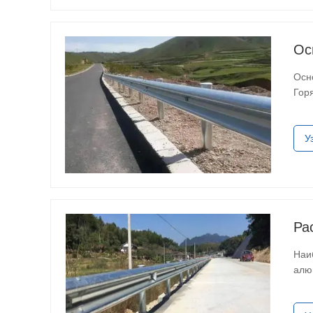
Ос
Осн
Гор
тех
У
Ра
Наи
алю
шос