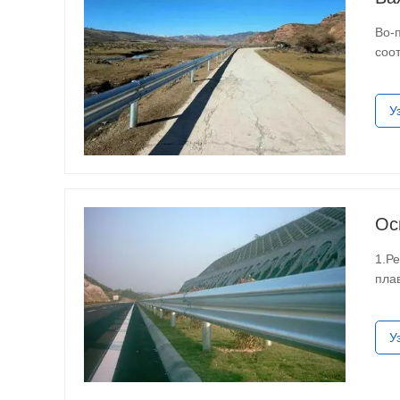
Во-
соо
соо
У
Ос
1.Р
пла
рас
У