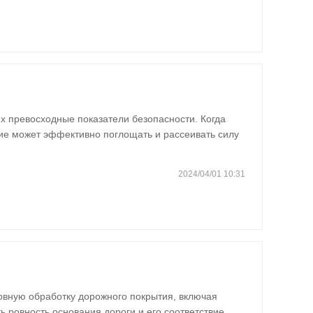
 превосходные показатели безопасности. Когда
ние может эффективно поглощать и рассеивать силу
и пассажирам…
2024/04/01 10:31
овную обработку дорожного покрытия, включая
ть ровность основания дороги и его соответствие