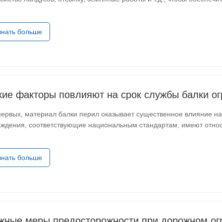
бованиям ПДК.ограждение шоссемонтаж. 2. Установка и креплени
знать больше
кие факторы повлияют на срок службы балки о
первых, материал балки перил оказывает существенное влияние н
аждения, соответствующие национальным стандартам, имеют относ
ошим антикоррозионным характеристикам. Кроме того, метод обр
знать больше
жные меры предосторожности при дорожном ог