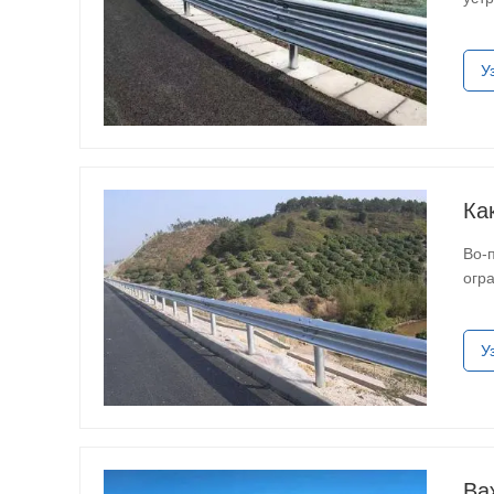
тре
У
Ка
Во-
огр
хор
У
Ва