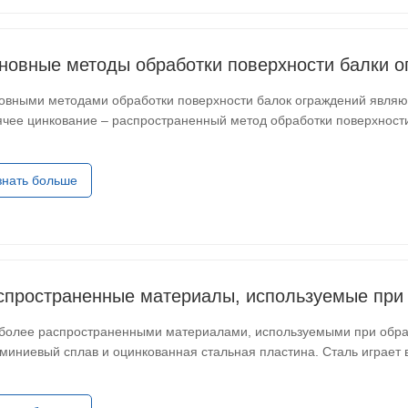
новные методы обработки поверхности балки о
овными методами обработки поверхности балок ограждений являют
ячее цинкование – распространенный метод обработки поверхност
нологических этапов, таких как промывка кислотой, промывка водо
знать больше
спространенные материалы, используемые при
более распространенными материалами, используемыми при обраб
миниевый сплав и оцинкованная стальная пластина. Сталь играет
себлагодаря своей высокой прочности и долговечности. Он може