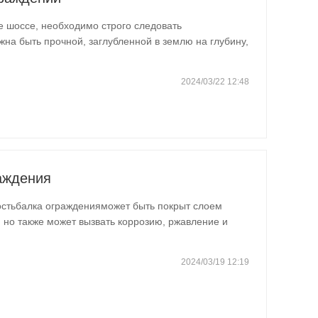
е шоссе, необходимо строго следовать
на быть прочной, заглубленной в землю на глубину,
но горизонту. Во-…
2024/03/22 12:48
аждения
остьбалка огражденияможет быть покрыт слоем
 но также может вызвать коррозию, ржавление и
ледует…
2024/03/19 12:19