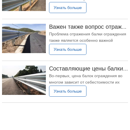
фланцы и фундамент. 2. Тщательно
использования, поскольку только во
Узнать больше
время использования можно по-
настоящему оценить продукт, хорош он
или нет. Поэтому важно уделять больше
Важен также вопрос отражения от балки ограждения.
внимания во время использования и
Проблема отражения балки ограждения
проводить исследования перед
также является особенно важной
покупкой. Требования к монтажу балки
проблемой при ежедневном
Узнать больше
осмотре.Балка ограждениякоторые
потеряли эффект отражения, не могут
обеспечить водителям правильное
Составляющие цены балки ограждения
направление движения в ночное время,
Во-первых, цена балок ограждения во
поэтому важно также обратить внимание
многом зависит от себестоимости их
на проверку отражения! Форма
производства. Сюда входят стоимость
Узнать больше
сырья, затраты на переработку, а также
расходы на транспортировку и
хранение. Среди них стоимость сырья
составляет основную часть цены досок
для перил. Вообще говоря, материал,
используемый