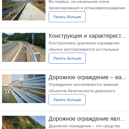
Во-первых, на начальном этапе
ПДК.ограждение шоссемонтаж. 2.
проектирования и установкиограждение
Установка и крепление
шоссе, необходимо строго следовать
Узнать больше
соответствующим стандартам и
спецификациям. Установка колонн
должна быть прочной, заглубленной в
Конструкция и характеристики дорожного ограждения
землю на глубину, соответствующую
Конструктивно дорожное ограждение
проектным требованиям, и держаться
обычно изготавливается из стальных
перпендикулярно горизонту. Во-
пластин, которые подвергаются
Узнать больше
штамповке, а затем подвергаются
горячему цинкованию или распылению
пластика. Обработанное таким образом
Дорожное ограждение – важный объект безопасности дорожного движения
дорожное ограждение не только
Ограждение шоссеявляется важным
обладает превосходными
объектом безопасности дорожного
антикоррозионными характеристиками и
движения, в основном используется на
Узнать больше
может
дорожных объектах, таких как
автомагистрали, мосты и туннели, для
обеспечения безопасности вождения.
Дорожное ограждение является одним из важных объектов, обеспечивающих безопасность движения по автомагистралям.
Обычно он состоит из грунтового
Дорожное ограждение – это средство
фундамента, колонн, балок и других