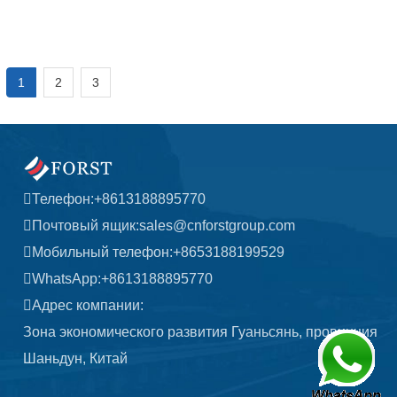
1
2
3
Телефон:
+8613188895770
Почтовый ящик:
sales@cnforstgroup.com
Мобильный телефон:
+8653188199529
WhatsApp:
+8613188895770
Адрес компании:
Зона экономического развития Гуаньсянь, провинция
Шаньдун, Китай