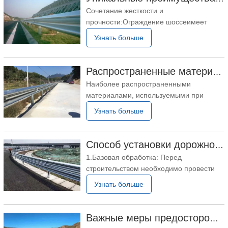
Сочетание жесткости и
прочности:Ограждение шоссеимеет
определенную степень жесткости и
Узнать больше
прочности, которая может эффективно
поглощать энергию при ударе,
уменьшая ущерб транспортным
Распространенные материалы, используемые при изготовлении дорожных ограждений
средствам и пассажирам. Функция
Наиболее распространенными
прицельного наведения:ограждение
материалами, используемыми при
шоссеимеет красивый внешний вид и
обработке дорожных ограждений,
Узнать больше
может
являются сталь, алюминиевый сплав и
оцинкованная стальная пластина. Сталь
играет важную роль в
Способ установки дорожного ограждения
производствеограждение
1.Базовая обработка: Перед
шоссеблагодаря своей высокой
строительством необходимо провести
прочности и долговечности. Он может
основную обработку дорожного
Узнать больше
эффективно предотвращать
покрытия, включая устройство пандусов,
отсыпку, земляные работы и т.д., чтобы
обеспечить ровность основания дороги
Важные меры предосторожности при дорожном ограждении
и его соответствие требованиям