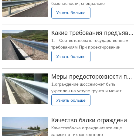
безопасности, специально
частей, которые используют
разработанное для использования на
Узнать больше
автомагистралях. Их основная функция
– не допускать вылета транспортных
средств с дороги или пересечения
Какие требования предъявляются к проектированию дорожного ограждения
центральной разделительной полосы,
1、 Соответствовать государственным
обеспечивая безопасность движения на
требованиям При проектировании
автомагистралях. По
дорожных ограждений они должны
Узнать больше
соответствовать требованиям местного
муниципального управления дорожного
движения. Разумная структура и
Меры предосторожности при установке дорожного ограждения
высокая безопасность. Более
1.ограждение шоссеможет быть
того,ограждение шоссезанимает
укреплен на уступе грунта и может
определенный объем и при
использоваться в конструкции мостов,
Узнать больше
неправильной
переходов и большепролетных
бетонных водопропускных труб. В
процессе установки ограждения в
Качество балки ограждения по-прежнему зависит от ее использования.
проекте главного здания первым шагом
Качествобалка ограждениявсе еще
является установка болтов через
зависит от их конкретного