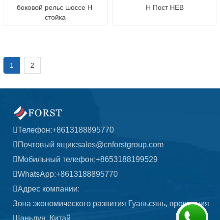
боковой рельс шоссе H 
H Пост HEB
стойка
1
2
Телефон:
+8613188895770
Почтовый ящик:
sales@cnforstgroup.com
Мобильный телефон:
+8653188199529
WhatsApp:
+8613188895770
Адрес компании:
Зона экономического развития Гуаньсянь, провинция
Шаньдун, Китай