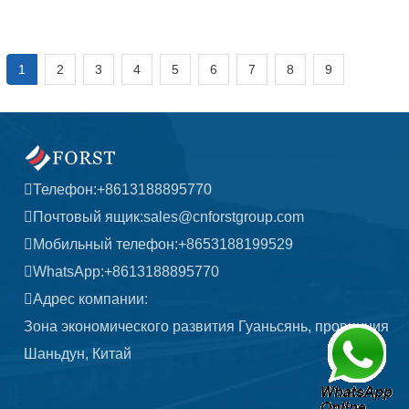
1
2
3
4
5
6
7
8
9
Телефон:
+8613188895770
Почтовый ящик:
sales@cnforstgroup.com
Мобильный телефон:
+8653188199529
WhatsApp:
+8613188895770
Адрес компании:
Зона экономического развития Гуаньсянь, провинция
Шаньдун, Китай