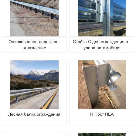
Оцинкованное дорожное 
Стойка C для ограждения от 
ограждение
удара автомобиля
Лесная балка ограждения
H Пост HEA