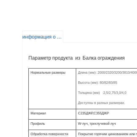
информация о продукте
Параметр продукта из Балка ограждения
Нормальные размеры
Длина (мм): 2000/2320/3200/3810/4000
Высота (мм): 80/82/83/85
Толщина (мм)
:2,5/2,75/3,0/4,0
Доступны в разных размерах.
Материал
С235ДЖР,С355ДЖР
Профиль
W-луч, трехлучевой луч
Обработка поверхности
Покрытие горячим цинкованием или 