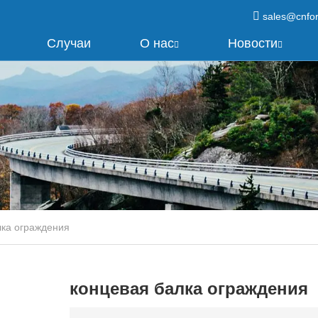
sales@cnfo
Случаи
О нас
Новости
лка ограждения
концевая балка ограждения