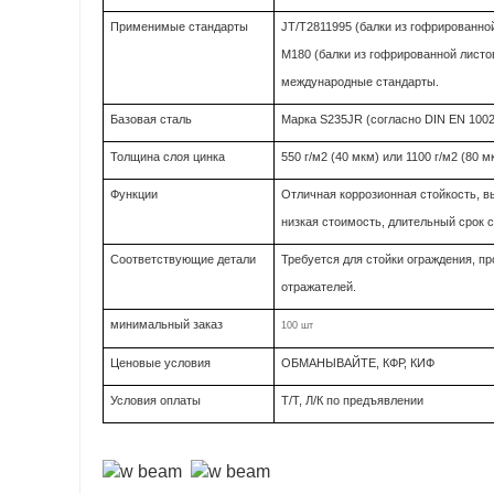
Применимые стандарты
JT/T2811995 (балки из гофрированно
M180 (балки из гофрированной листо
международные стандарты.
Базовая сталь
Марка S235JR (согласно DIN EN 100
Толщина слоя цинка
550 г/м2 (40 мкм) или 1100 г/м2 (80 
Функции
Отличная коррозионная стойкость, в
низкая стоимость, длительный срок 
Соответствующие детали
Требуется для стойки ограждения, прок
отражателей.
минимальный заказ
100 шт
Ценовые условия
ОБМАНЫВАЙТЕ, КФР, КИФ
Условия оплаты
Т/Т, Л/К по предъявлении