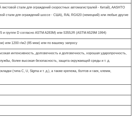
й листовой стали для ограждений скоростных автомагистралей - Китай), AASHTO
вой стали для ограждений шоссе - США), RAL RG620 (немецкий) или любые другие
25 и группе D согласно ASTM A283M) или S355JR (ASTM A529M 1994)
мкм) или 1200 г/м2 (85 мкм) или по вашему запросу
ысокая интенсивность, долговечность и долговечность, хорошая ударопрочность,
службы, более высокая безопасность, защита окружающей среды и т. д.
ладки (типа C, U, Sigma и т. д.), а также крепежа, болтов и гаек, клемм,