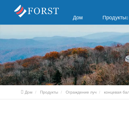
Дом
Продукты
Дом
Продукты
Ограждение луч
концевая ба