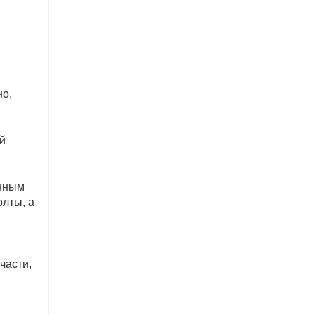
но,
й
анным
олты, а
части,