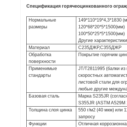
Спецификация горячеоцинкованного огражд
Нормальные
149*110*19*4,3*1830 (
размеры
120*68*20*5*1500(мм)
100*50*25*5*1500(мм)
Другие характеристики
Материал
С235ДЖР,С355ДЖР
Обработка
Покрытие горячим цин
поверхности
Применимые
JT/T2811995 (балки из
стандарты
скоростных автомагис
листовой стали для о
любые другие междун
Базовая сталь
Марка S235JR (соглас
S355JR (ASTM A529M 
Толщина слоя цинка
550 г/м2 (40 мкм) или 
запросу
Функции
Отличная коррозионная