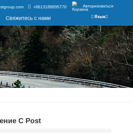
Авторизоваться
rstgroup.com
+8613188895770
Язык
Свяжитесь с нами
ение C Post