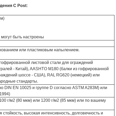
ения C Post:
мм)
 могут быть настроены
кованием или пластиковым напылением.
 гофрированной листовой стали для ограждений
тралей - Китай), AASHTO M180 (балки из гофрированной
граждений шоссе - США), RAL RG620 (немецкий) или
ародные стандарты.
но DIN EN 10025 и группе D согласно ASTM A283M) или
1994)
1100 г/м2 (80 мкм) или 1200 г/м2 (85 мкм) или по вашему
 стойкость, высокая интенсивность, долговечность и