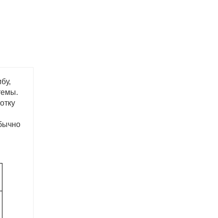
бу,
темы.
отку
обычно