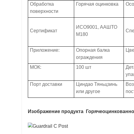
Обработка
Горячая оцинковка
Осо
поверхности
ИСО9001, ААШТО
Сертификат
Сп
М180
Приложение:
Опорная балка
Цве
ограждения
МОК:
100 шт
Дет
упа
Порт доставки
Циндао Тяньцзинь
Воз
или другое
пос
Изображение продукта
Горячеоцинкованно