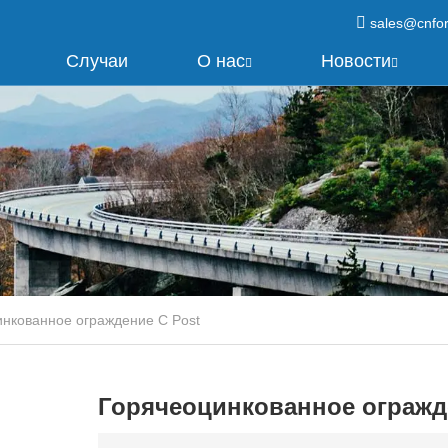
sales@cnfo
Случаи
О нас
Новости
нкованное ограждение C Post
Горячеоцинкованное огражд