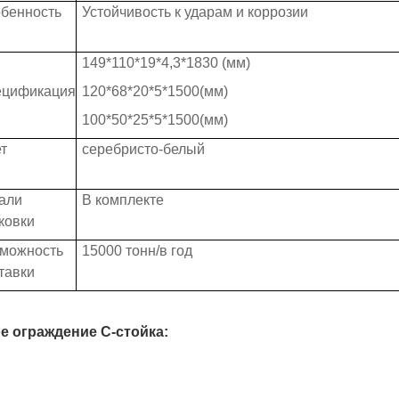
бенность
Устойчивость к ударам и коррозии
149*110*19*4,3*1830 (мм)
ецификация
120*68*20*5*1500(мм)
100*50*25*5*1500(мм)
т
серебристо-белый
али
В комплекте
ковки
можность
15000 тонн/в год
тавки
е ограждение C-стойка: