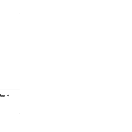
йка H
ка H