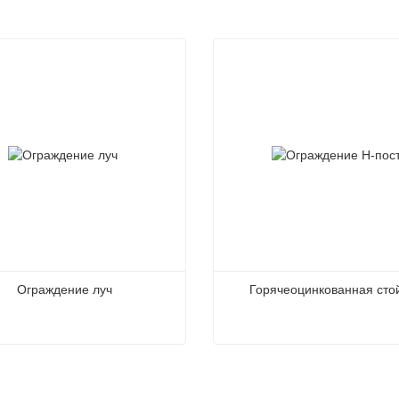
Ограждение луч
Горячеоцинкованная сто
ение луч
Горячеоцинкованная стой
заться сейчас
Связаться сейчас