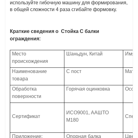
используйте гибочную машину для формирования,
в общей сложности 4 раза сгибайте формовку.
Краткие сведения о
Стойка C балки
ограждения:
Место
Шаньдун, Китай
Имя 
происхождения
Наименование
C пост
Мате
товара
Обработка
Горячая оцинковка
Особ
поверхности
ИСО9001, ААШТО
Сертификат
Спец
М180
Приложение:
Опорная балка
Цвет