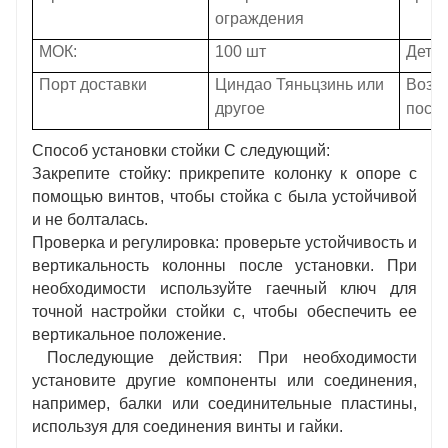
ограждения
МОК:
100 шт
Детал
Порт доставки
Циндао Тяньцзинь или
Возм
другое
поста
Способ установки стойки C следующий:
Закрепите стойку: прикрепите колонку к опоре с
помощью винтов, чтобы стойка c была устойчивой
и не болталась.
Проверка и регулировка: проверьте устойчивость и
вертикальность колонны после установки. При
необходимости используйте гаечный ключ для
точной настройки стойки c, чтобы обеспечить ее
вертикальное положение.
Последующие действия: При необходимости
установите другие компоненты или соединения,
например, балки или соединительные пластины,
используя для соединения винты и гайки.