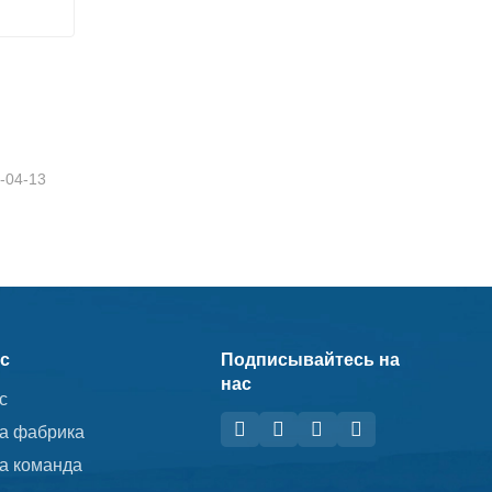
ка H
-04-13
с
Подписывайтесь на
нас
с
а фабрика
а команда