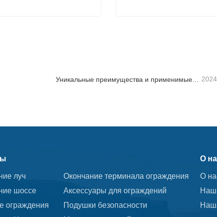
ение луч
Горячеоцинкованная стой
ься сейчас
Связаться сейчас
2024
Уникальные преимущества и применимые сценарии дорожных ограждений
ты
О на
ние луч
Окончание терминала ограждения
О на
ние шоссе
Аксессуары для ограждений
Наш
е ограждения
Подушки безопасности
Наш