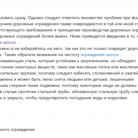
зовать сразу. Однако следует отметить множество проблем при фа
учаев дорожные ограждения также повреждаются в той или иной ст
ветствующего требованиям и принципам производства дорожных ог
рожных ограждений более важно. Ниже приводится введение в то, 
а шоссе
.
ны и не взбирайтесь на него, так как это не только повредит
доро
х. Также обратите внимание на чистоту
ограждения шоссе
.
жавеющая сталь, которая устойчива к загрязнениям, но обладает
станию некоторых веществ, таких как масляные пятна или масляни
сительно хрупкие, поэтому следует избегать столкновений и сжати
движна и может быть легко снята людьми или детьми, лишенными
рышка стержня также подвижна, поэтому некоторые люди не должны
в случае протечки стальной трубы, обнаженную стальную трубу сл
ь и закрыть, чтобы предотвратить попадание воды и коррозию.
ного ограждения