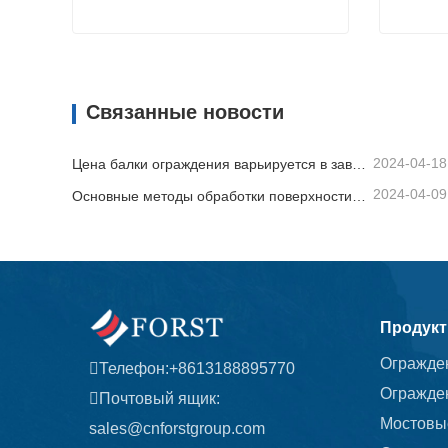
Ограждение шоссе
Огражд
Связаться сейчас
Связат
Связанные новости
2024-04-18
Цена балки ограждения варьируется в зависимости от различных факторов.
2024-04-09
Основные методы обработки поверхности балки ограждения
Продук
Огражде
Телефон:
+8613188895770
Огражде
Почтовый ящик:
Мостовы
sales@cnforstgroup.com