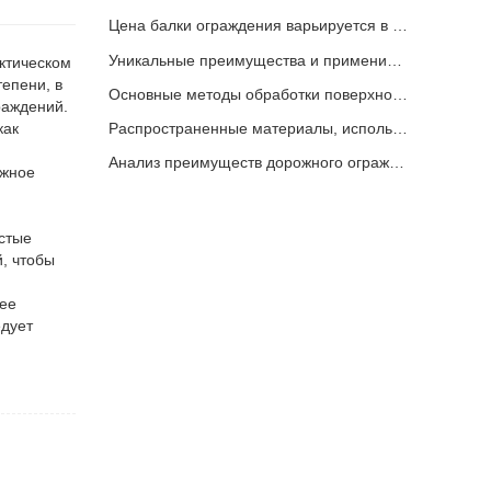
Цена балки ограждения варьируется в зависимости от различных факторов.
Уникальные преимущества и применимые сценарии дорожных ограждений
ктическом
епени, в
Основные методы обработки поверхности балки ограждения
раждений.
как
Распространенные материалы, используемые при изготовлении дорожных ограждений
Анализ преимуществ дорожного ограждения
жное
стые
й, чтобы
 ее
едует