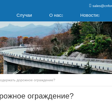
sales@cnfo
Случаи
О нас
Новости
содержать дорожное ограждение?
орожное ограждение?