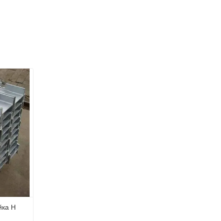
йка H