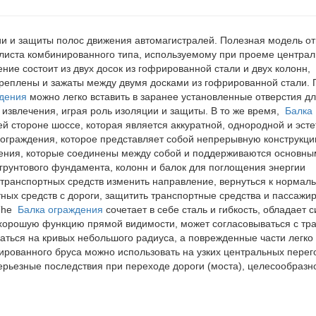
ии и защиты полос движения автомагистралей. Полезная модель от
листа комбинированного типа, используемому при проеме центра
ие состоит из двух досок из гофрированной стали и двух колонн,
креплены и зажаты между двумя досками из гофрированной стали. 
ждения
можно легко вставить в заранее установленные отверстия дл
 извлечения, играя роль изоляции и защиты. В то
же
время,
Балка
й стороне шоссе, которая является аккуратной, однородной и эсте
ограждения, которое представляет собой непрерывную конструкци
ения, которые соединены между собой и поддерживаются основн
рунтового фундамента, колонн и балок для поглощения энергии
транспортных средств изменить направление, вернуться к нормал
ых средств с дороги, защитить транспортные средства и пассажир
The
Балка ограждения
сочетает в себе сталь и гибкость, обладает 
хорошую функцию прямой видимости, может согласовываться с тр
аться на кривых небольшого радиуса, а поврежденные части легко
ированного бруса можно использовать на узких центральных перег
серьезные последствия при переходе дороги (моста), целесообразн