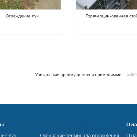
Ограждение луч
Горячеоцинкованная сто
ение луч
Горячеоцинкованная стой
ься сейчас
Связаться сейчас
2024
Уникальные преимущества и применимые сценарии дорожных ограждений
ты
О на
ние луч
Окончание терминала ограждения
О на