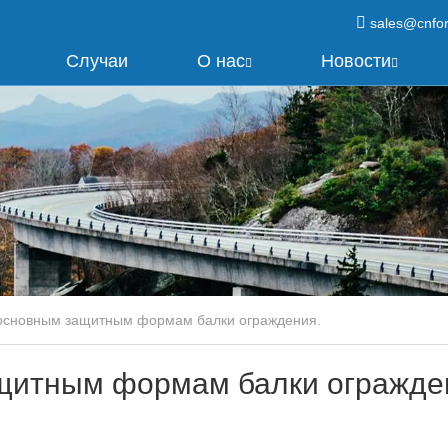
sales@cnfo
Случаи
О нас
Новости
основным защитным формам балки ограждения.
щитным формам балки огражде