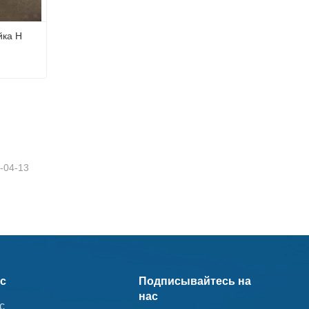
йка H
ка H
-04-13
с
Подписывайтесь на
нас
с