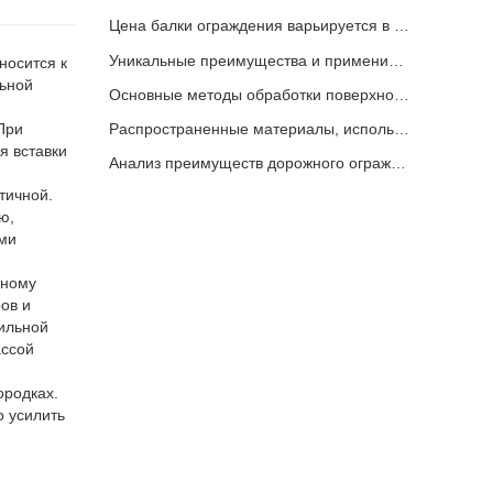
Цена балки ограждения варьируется в зависимости от различных факторов.
Уникальные преимущества и применимые сценарии дорожных ограждений
носится к
льной
Основные методы обработки поверхности балки ограждения
При
Распространенные материалы, используемые при изготовлении дорожных ограждений
я вставки
Анализ преимуществ дорожного ограждения
тичной.
ю,
ыми
ьному
ов и
сильной
ассой
ородках.
о усилить