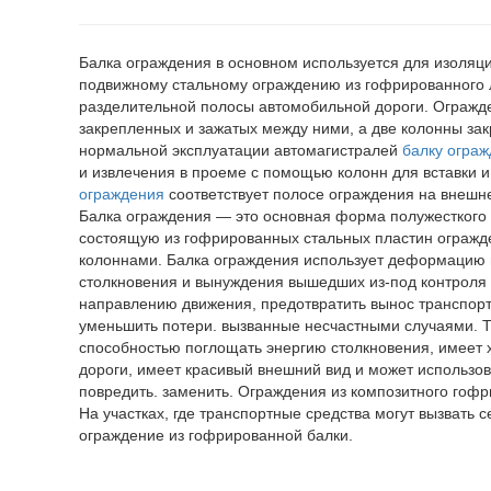
Балка ограждения в основном используется для изоляц
подвижному стальному ограждению из гофрированного 
разделительной полосы автомобильной дороги. Огражден
закрепленных и зажатых между ними, а две колонны за
нормальной эксплуатации автомагистралей
балку огра
и извлечения в проеме с помощью колонн для вставки и
ограждения
соответствует полосе ограждения на внешне
Балка ограждения — это основная форма полужесткого 
состоящую из гофрированных стальных пластин огражд
колоннами. Балка ограждения использует деформацию г
столкновения и вынуждения вышедших из-под контроля 
направлению движения, предотвратить вынос транспортн
уменьшить потери. вызванные несчастными случаями.
способностью поглощать энергию столкновения, имеет 
дороги, имеет красивый внешний вид и может использов
повредить. заменить. Ограждения из композитного гофр
На участках, где транспортные средства могут вызвать 
ограждение из гофрированной балки.