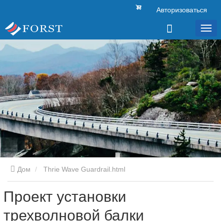
Авторизоваться
Дом
Thrie Wave Guardrail.html
Проект установки
трехволновой балки